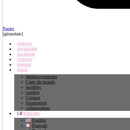
Panier
[gtranslate]
maison
anusletter
boutique
histoire
presse
more
birthdayreminder
Carte du monde
modèles
carrière
Contact
Sponsoring
collaboration
français
English
Français