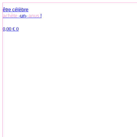
Aller
être célèbre
au
achète
-un-
anus
!
contenu
0,00
€
0