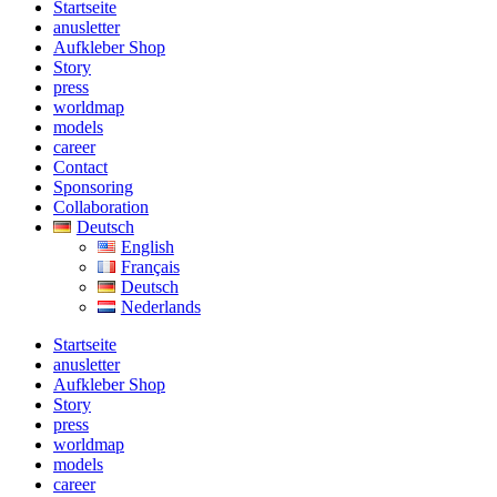
Startseite
anusletter
Aufkleber Shop
Story
press
worldmap
models
career
Contact
Sponsoring
Collaboration
Deutsch
English
Français
Deutsch
Nederlands
Startseite
anusletter
Aufkleber Shop
Story
press
worldmap
models
career