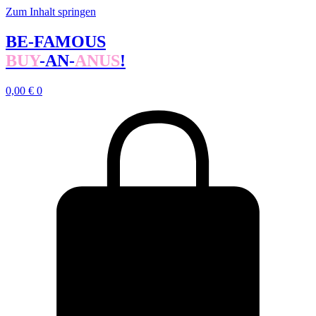
Zum Inhalt springen
BE-FAMOUS
BUY
-AN-
ANUS
!
0,00
€
0