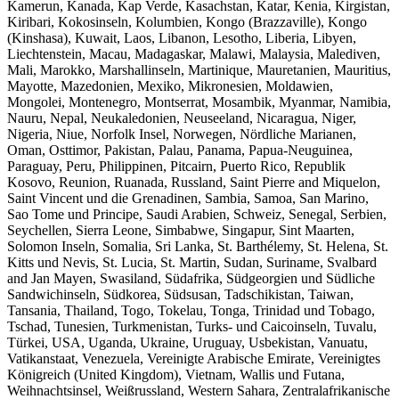
Kamerun, Kanada, Kap Verde, Kasachstan, Katar, Kenia, Kirgistan,
Kiribari, Kokosinseln, Kolumbien, Kongo (Brazzaville), Kongo
(Kinshasa), Kuwait, Laos, Libanon, Lesotho, Liberia, Libyen,
Liechtenstein, Macau, Madagaskar, Malawi, Malaysia, Malediven,
Mali, Marokko, Marshallinseln, Martinique, Mauretanien, Mauritius,
Mayotte, Mazedonien, Mexiko, Mikronesien, Moldawien,
Mongolei, Montenegro, Montserrat, Mosambik, Myanmar, Namibia,
Nauru, Nepal, Neukaledonien, Neuseeland, Nicaragua, Niger,
Nigeria, Niue, Norfolk Insel, Norwegen, Nördliche Marianen,
Oman, Osttimor, Pakistan, Palau, Panama, Papua-Neuguinea,
Paraguay, Peru, Philippinen, Pitcairn, Puerto Rico, Republik
Kosovo, Reunion, Ruanada, Russland, Saint Pierre and Miquelon,
Saint Vincent und die Grenadinen, Sambia, Samoa, San Marino,
Sao Tome und Principe, Saudi Arabien, Schweiz, Senegal, Serbien,
Seychellen, Sierra Leone, Simbabwe, Singapur, Sint Maarten,
Solomon Inseln, Somalia, Sri Lanka, St. Barthélemy, St. Helena, St.
Kitts und Nevis, St. Lucia, St. Martin, Sudan, Suriname, Svalbard
and Jan Mayen, Swasiland, Südafrika, Südgeorgien und Südliche
Sandwichinseln, Südkorea, Südsusan, Tadschikistan, Taiwan,
Tansania, Thailand, Togo, Tokelau, Tonga, Trinidad und Tobago,
Tschad, Tunesien, Turkmenistan, Turks- und Caicoinseln, Tuvalu,
Türkei, USA, Uganda, Ukraine, Uruguay, Usbekistan, Vanuatu,
Vatikanstaat, Venezuela, Vereinigte Arabische Emirate, Vereinigtes
Königreich (United Kingdom), Vietnam, Wallis und Futana,
Weihnachtsinsel, Weißrussland, Western Sahara, Zentralafrikanische