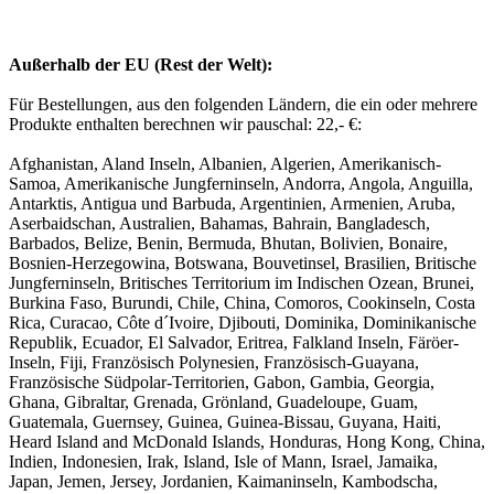
Außerhalb der EU (Rest der Welt):
Für Bestellungen, aus den folgenden Ländern, die ein oder mehrere
Produkte enthalten berechnen wir pauschal: 22,- €:
Afghanistan, Aland Inseln, Albanien, Algerien, Amerikanisch-
Samoa, Amerikanische Jungferninseln, Andorra, Angola, Anguilla,
Antarktis, Antigua und Barbuda, Argentinien, Armenien, Aruba,
Aserbaidschan, Australien, Bahamas, Bahrain, Bangladesch,
Barbados, Belize, Benin, Bermuda, Bhutan, Bolivien, Bonaire,
Bosnien-Herzegowina, Botswana, Bouvetinsel, Brasilien, Britische
Jungferninseln, Britisches Territorium im Indischen Ozean, Brunei,
Burkina Faso, Burundi, Chile, China, Comoros, Cookinseln, Costa
Rica, Curacao, Côte d´Ivoire, Djibouti, Dominika, Dominikanische
Republik, Ecuador, El Salvador, Eritrea, Falkland Inseln, Färöer-
Inseln, Fiji, Französisch Polynesien, Französisch-Guayana,
Französische Südpolar-Territorien, Gabon, Gambia, Georgia,
Ghana, Gibraltar, Grenada, Grönland, Guadeloupe, Guam,
Guatemala, Guernsey, Guinea, Guinea-Bissau, Guyana, Haiti,
Heard Island and McDonald Islands, Honduras, Hong Kong, China,
Indien, Indonesien, Irak, Island, Isle of Mann, Israel, Jamaika,
Japan, Jemen, Jersey, Jordanien, Kaimaninseln, Kambodscha,