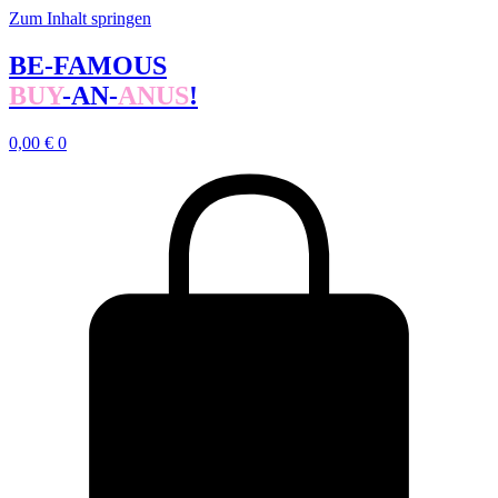
Zum Inhalt springen
BE-FAMOUS
BUY
-AN-
ANUS
!
0,00
€
0